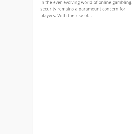
In the ever-evolving world of online gambling,
security remains a paramount concern for
players. With the rise of...