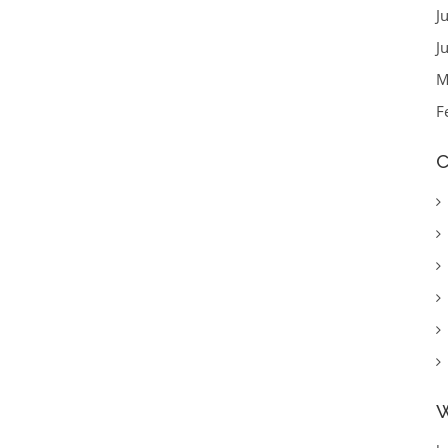
J
J
M
F
C
W