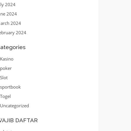
uly 2024
une 2024
arch 2024
ebruary 2024
ategories
Kasino
poker
Slot
sportbook
Togel
Uncategorized
AJIB DAFTAR