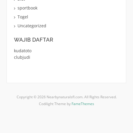
sportbook
Togel
Uncategorized
WAJIB DAFTAR
kudatoto
clubjudi
Copyright © 2026 Nearbynaturalsfl.com. All Rights Reserved.
Codilight Theme by
FameThemes