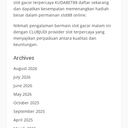
slot gacor terpercaya
KUDABET88
daftar sekarang
dan dapatkan kesempatan memenangkan hadiah
besar dalam permainan slot88 online.
Nikmati pengalaman bermain
slot gacor malam ini
dengan CLUBJUDI provider slot terpercaya yang
menyajikan perpaduan antara kualitas dan
keuntungan.
Archives
August 2026
July 2026
June 2026
May 2026
October 2025
September 2025
April 2025