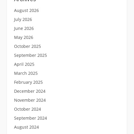
August 2026
July 2026
June 2026
May 2026
October 2025
September 2025
April 2025
March 2025
February 2025
December 2024
November 2024
October 2024
September 2024
August 2024