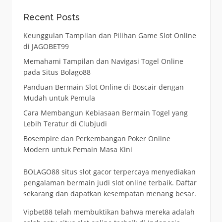
Recent Posts
Keunggulan Tampilan dan Pilihan Game Slot Online
di JAGOBET99
Memahami Tampilan dan Navigasi Togel Online
pada Situs Bolago88
Panduan Bermain Slot Online di Boscair dengan
Mudah untuk Pemula
Cara Membangun Kebiasaan Bermain Togel yang
Lebih Teratur di Clubjudi
Bosempire dan Perkembangan Poker Online
Modern untuk Pemain Masa Kini
BOLAGO88 situs
slot gacor
terpercaya menyediakan
pengalaman bermain judi slot online terbaik. Daftar
sekarang dan dapatkan kesempatan menang besar.
Vipbet88 telah membuktikan bahwa mereka adalah