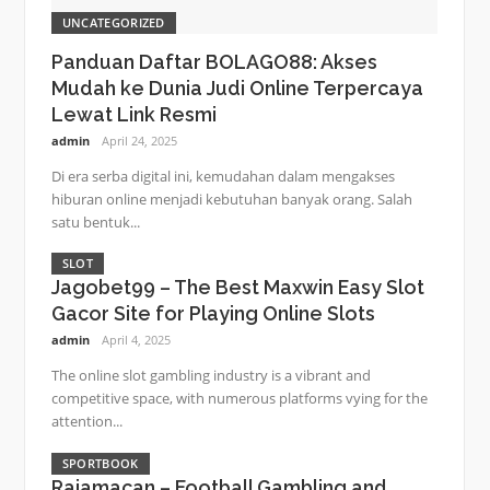
UNCATEGORIZED
Panduan Daftar BOLAGO88: Akses
Mudah ke Dunia Judi Online Terpercaya
Lewat Link Resmi
admin
April 24, 2025
Di era serba digital ini, kemudahan dalam mengakses
hiburan online menjadi kebutuhan banyak orang. Salah
satu bentuk...
SLOT
Jagobet99 – The Best Maxwin Easy Slot
Gacor Site for Playing Online Slots
admin
April 4, 2025
The online slot gambling industry is a vibrant and
competitive space, with numerous platforms vying for the
attention...
SPORTBOOK
Rajamacan – Football Gambling and