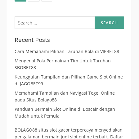
pagination
Search
for:
Recent Posts
Cara Memahami Pilihan Taruhan Bola di VIPBET88
Mengenal Pola Permainan Tim Untuk Taruhan
SBOBET88
Keunggulan Tampilan dan Pilihan Game Slot Online
di JAGOBET99
Memahami Tampilan dan Navigasi Togel Online
pada Situs Bolago88
Panduan Bermain Slot Online di Boscair dengan
Mudah untuk Pemula
BOLAGO88 situs
slot gacor
terpercaya menyediakan
pengalaman bermain judi slot online terbaik. Daftar