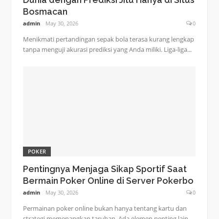
Bosmacan
admin
May 30, 2026
0
Menikmati pertandingan sepak bola terasa kurang lengkap
tanpa menguji akurasi prediksi yang Anda miliki. Liga-liga...
POKER
Pentingnya Menjaga Sikap Sportif Saat
Bermain Poker Online di Server Pokerbo
admin
May 30, 2026
0
Permainan poker online bukan hanya tentang kartu dan
strategi memenangkan taruhan. Ada elemen penting lain