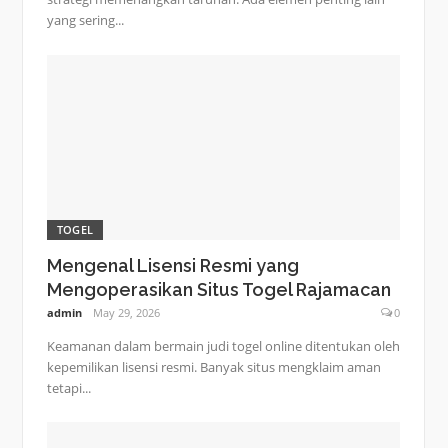
yang sering...
TOGEL
Mengenal Lisensi Resmi yang
Mengoperasikan Situs Togel Rajamacan
admin
May 29, 2026
0
Keamanan dalam bermain judi togel online ditentukan oleh
kepemilikan lisensi resmi. Banyak situs mengklaim aman
tetapi...