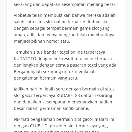
sekarang dan dapatkan kesempatan menang besar.
Vipbet88 telah membuktikan bahwa mereka adalah
salah satu situs
slot online
terbaik di Indonesia
dengan sebagai tempat bermain game slot yang
aman, adil, dan menyenangkan telah membuatnya
menjadi pilihan nomor satu.
Temukan situs bandar togel online terpercaya
KUDATOTO
dengan link result toto online terbaru
dan lengkap dengan semua pasaran togel yang ada.
Bergabunglah sekarang untuk menikmati
pengalaman bermain yang seru.
Jadikan hari ini lebih seru dengan bermain di situs
slot gacor terpercaya
KUDABET88
daftar sekarang
dan dapatkan kesempatan memenangkan hadiah
besar dalam permainan slot88 online.
Nikmati pengalaman bermain
slot gacor malam ini
dengan CLUBJUDI provider slot terpercaya yang