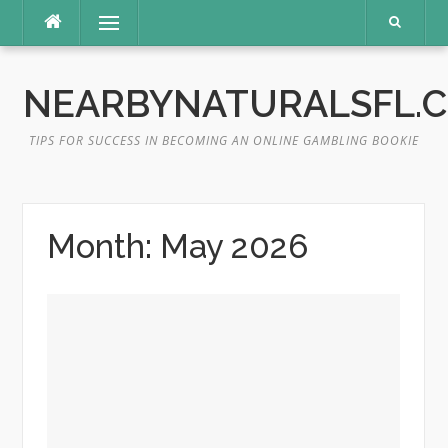
Skip
Menu
to
content
NEARBYNATURALSFL.
TIPS FOR SUCCESS IN BECOMING AN ONLINE GAMBLING BOOKIE
Month:
May 2026