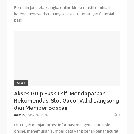
Bermain judi tebak angka online kini semakin diminati
karena menawarkan banyak sekali keuntungan finansial
bagi...
SLOT
Akses Grup Eksklusif: Mendapatkan
Rekomendasi Slot Gacor Valid Langsung
dari Member Boscair
admin
May 26, 2026
0
Di tengah menjamurnya informasi mengenai dunia slot
online, menemukan sumber data yang benar-benar akurat