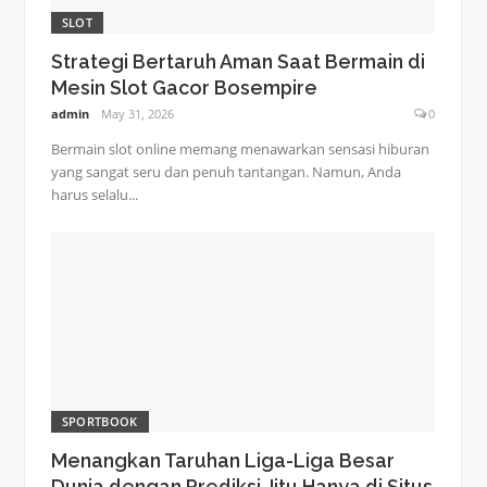
SLOT
Strategi Bertaruh Aman Saat Bermain di
Mesin Slot Gacor Bosempire
admin
May 31, 2026
0
Bermain slot online memang menawarkan sensasi hiburan
yang sangat seru dan penuh tantangan. Namun, Anda
harus selalu...
SPORTBOOK
Menangkan Taruhan Liga-Liga Besar
Dunia dengan Prediksi Jitu Hanya di Situs