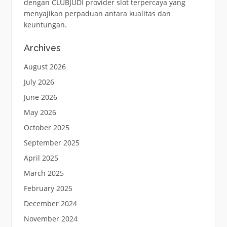
dengan CLUBJUDI provider slot terpercaya yang
menyajikan perpaduan antara kualitas dan
keuntungan.
Archives
August 2026
July 2026
June 2026
May 2026
October 2025
September 2025
April 2025
March 2025
February 2025
December 2024
November 2024