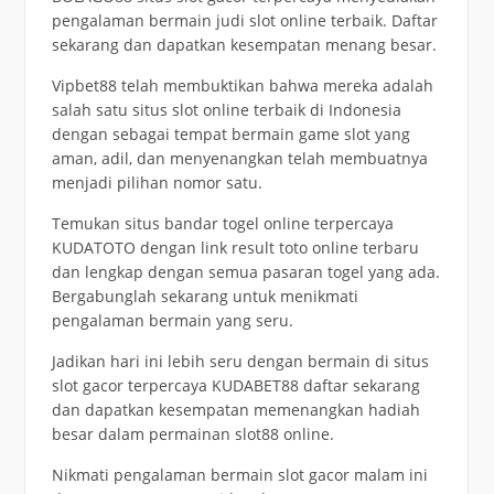
pengalaman bermain judi slot online terbaik. Daftar
sekarang dan dapatkan kesempatan menang besar.
Vipbet88 telah membuktikan bahwa mereka adalah
salah satu situs
slot online
terbaik di Indonesia
dengan sebagai tempat bermain game slot yang
aman, adil, dan menyenangkan telah membuatnya
menjadi pilihan nomor satu.
Temukan situs bandar togel online terpercaya
KUDATOTO
dengan link result toto online terbaru
dan lengkap dengan semua pasaran togel yang ada.
Bergabunglah sekarang untuk menikmati
pengalaman bermain yang seru.
Jadikan hari ini lebih seru dengan bermain di situs
slot gacor terpercaya
KUDABET88
daftar sekarang
dan dapatkan kesempatan memenangkan hadiah
besar dalam permainan slot88 online.
Nikmati pengalaman bermain
slot gacor malam ini