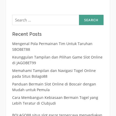
Search
for:
Recent Posts
Mengenal Pola Permainan Tim Untuk Taruhan
SBOBET88
Keunggulan Tampilan dan Pilihan Game Slot Online
di JAGOBET99
Memahami Tampilan dan Navigasi Togel Online
pada Situs Bolago88
Panduan Bermain Slot Online di Boscair dengan
Mudah untuk Pemula
Cara Membangun Kebiasaan Bermain Togel yang
Lebih Teratur di Clubjudi
BOLAGO88 situs
slot gacor
terpercaya menyediakan