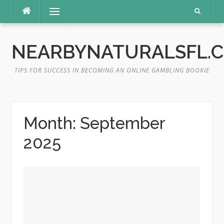
Skip
Menu
to
content
NEARBYNATURALSFL.
TIPS FOR SUCCESS IN BECOMING AN ONLINE GAMBLING BOOKIE
Month:
September
2025