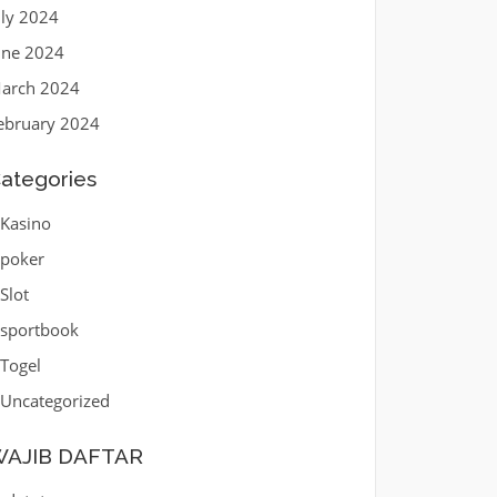
uly 2024
une 2024
arch 2024
ebruary 2024
ategories
Kasino
poker
Slot
sportbook
Togel
Uncategorized
AJIB DAFTAR