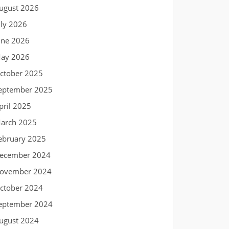
ugust 2026
uly 2026
une 2026
ay 2026
ctober 2025
eptember 2025
pril 2025
arch 2025
ebruary 2025
ecember 2024
ovember 2024
ctober 2024
eptember 2024
ugust 2024