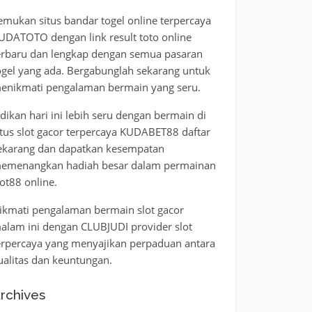
emukan situs bandar togel online terpercaya
UDATOTO
dengan link result toto online
erbaru dan lengkap dengan semua pasaran
ogel yang ada. Bergabunglah sekarang untuk
enikmati pengalaman bermain yang seru.
adikan hari ini lebih seru dengan bermain di
itus slot gacor terpercaya
KUDABET88
daftar
ekarang dan dapatkan kesempatan
emenangkan hadiah besar dalam permainan
lot88 online.
ikmati pengalaman bermain
slot gacor
alam ini
dengan CLUBJUDI provider slot
erpercaya yang menyajikan perpaduan antara
ualitas dan keuntungan.
rchives