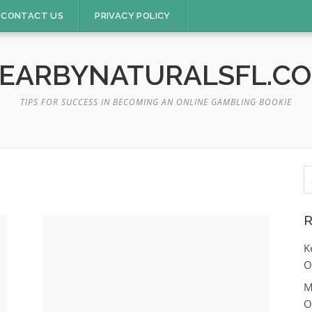
CONTACT US
PRIVACY POLICY
EARBYNATURALSFL.C
TIPS FOR SUCCESS IN BECOMING AN ONLINE GAMBLING BOOKIE
S
fo
R
K
O
M
O