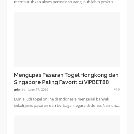
membutuhkan akses permainan yang jauh lebih praktis....
Mengupas Pasaran Togel Hongkong dan
Singapore Paling Favorit di VIPBET88
admin
June 17, 2026
0
Dunia judi togel online di Indonesia mengenal banyak
sekali jenis pasaran dari berbagai negara di dunia. Namun,...