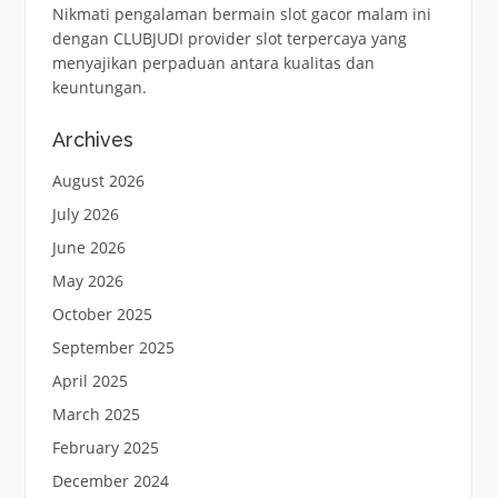
Nikmati pengalaman bermain
slot gacor malam ini
dengan CLUBJUDI provider slot terpercaya yang
menyajikan perpaduan antara kualitas dan
keuntungan.
Archives
August 2026
July 2026
June 2026
May 2026
October 2025
September 2025
April 2025
March 2025
February 2025
December 2024