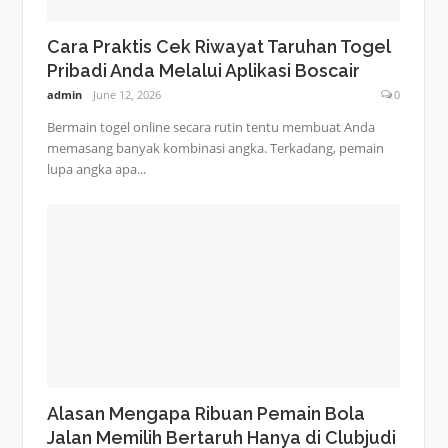
Cara Praktis Cek Riwayat Taruhan Togel
Pribadi Anda Melalui Aplikasi Boscair
admin
June 12, 2026
0
Bermain togel online secara rutin tentu membuat Anda
memasang banyak kombinasi angka. Terkadang, pemain
lupa angka apa...
Alasan Mengapa Ribuan Pemain Bola
Jalan Memilih Bertaruh Hanya di Clubjudi