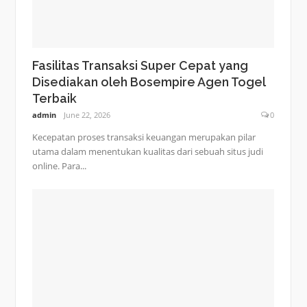
Fasilitas Transaksi Super Cepat yang
Disediakan oleh Bosempire Agen Togel
Terbaik
admin
June 22, 2026
0
Kecepatan proses transaksi keuangan merupakan pilar
utama dalam menentukan kualitas dari sebuah situs judi
online. Para...