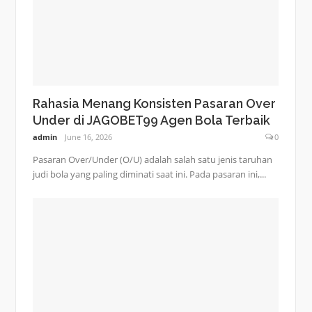
Rahasia Menang Konsisten Pasaran Over
Under di JAGOBET99 Agen Bola Terbaik
admin
June 16, 2026
0
Pasaran Over/Under (O/U) adalah salah satu jenis taruhan
judi bola yang paling diminati saat ini. Pada pasaran ini,...