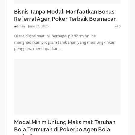
Bisnis Tanpa Modal: Manfaatkan Bonus
Referral Agen Poker Terbaik Bosmacan
admin
June 21, 2026
0
Di era digital saat ini, berbagai platform online
menghadirkan program tambahan yang memungkinkan
pengguna mendapatkan...
Modal Minim Untung Maksimal: Taruhan
Bola Termurah di Pokerbo Agen Bola