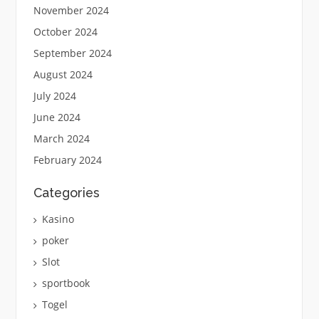
November 2024
October 2024
September 2024
August 2024
July 2024
June 2024
March 2024
February 2024
Categories
Kasino
poker
Slot
sportbook
Togel