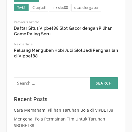
Clubjudi
link slot88
situs slot gacor
TAGS
Previous article
Daftar Situs Vipbet88 Slot Gacor dengan Pilihan
Game Paling Seru
Next article
Peluang Mengubah Hobi Judi Slot Jadi Penghasilan
di Vipbet88
Search
for:
Recent Posts
Cara Memahami Pilihan Taruhan Bola di VIPBET88
Mengenal Pola Permainan Tim Untuk Taruhan
SBOBET88