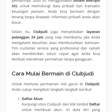
pemainnya. Situs ini menggunakan
sistem enkripsi
SSL
untuk melindungi data pribadi dan transaksi
keuangan pemain. Anda bisa bermain dengan
tenang tanpa khawatir informasi pribadi Anda akan
bocor.
Selain itu,
Clubjudi
juga menyediakan
layanan
pelanggan 24 jam
yang siap membantu jika Anda
mengalami kesulitan atau membutuhkan bantuan.
Tim customer service yang profesional dan ramah
akan memberikan solusi cepat agar Anda bisa
kembali menikmati permainan tanpa gangguan.
Cara Mulai Bermain di Clubjudi
Untuk memulai permainan slot gacor di
Clubjudi
,
Anda cukup mengikuti langkah-langkah berikut:
Daftar Akun
Kunjungi situs Clubjudi dan klik tombol
Daftar
untuk membuat akun. Isi data diri yang