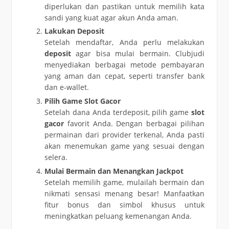
diperlukan dan pastikan untuk memilih kata
sandi yang kuat agar akun Anda aman.
Lakukan Deposit
Setelah mendaftar, Anda perlu melakukan
deposit
agar bisa mulai bermain. Clubjudi
menyediakan berbagai metode pembayaran
yang aman dan cepat, seperti transfer bank
dan e-wallet.
Pilih Game Slot Gacor
Setelah dana Anda terdeposit, pilih game
slot
gacor
favorit Anda. Dengan berbagai pilihan
permainan dari provider terkenal, Anda pasti
akan menemukan game yang sesuai dengan
selera.
Mulai Bermain dan Menangkan Jackpot
Setelah memilih game, mulailah bermain dan
nikmati sensasi menang besar! Manfaatkan
fitur bonus dan simbol khusus untuk
meningkatkan peluang kemenangan Anda.