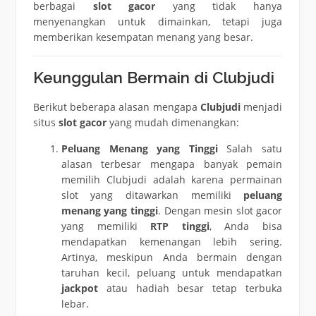
berbagai
slot gacor
yang tidak hanya
menyenangkan untuk dimainkan, tetapi juga
memberikan kesempatan menang yang besar.
Keunggulan Bermain di Clubjudi
Berikut beberapa alasan mengapa
Clubjudi
menjadi
situs
slot gacor
yang mudah dimenangkan:
Peluang Menang yang Tinggi
Salah satu
alasan terbesar mengapa banyak pemain
memilih Clubjudi adalah karena permainan
slot yang ditawarkan memiliki
peluang
menang yang tinggi
. Dengan mesin slot gacor
yang memiliki
RTP tinggi
, Anda bisa
mendapatkan kemenangan lebih sering.
Artinya, meskipun Anda bermain dengan
taruhan kecil, peluang untuk mendapatkan
jackpot
atau hadiah besar tetap terbuka
lebar.