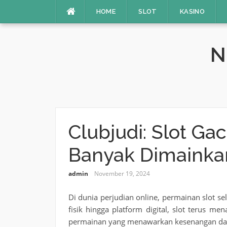
Skip
HOME
SLOT
KASINO
to
content
N
Clubjudi: Slot Ga
Banyak Dimainka
admin
November 19, 2024
Di dunia perjudian online, permainan slot se
fisik hingga platform digital, slot terus m
permainan yang menawarkan kesenangan dan k