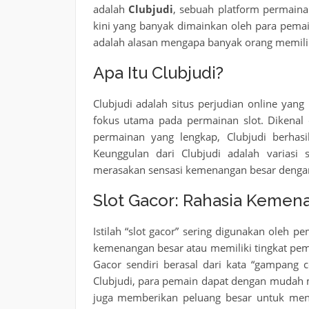
adalah
Clubjudi
, sebuah platform permaina
kini yang banyak dimainkan oleh para pemai
adalah alasan mengapa banyak orang memilih
Apa Itu Clubjudi?
Clubjudi adalah situs perjudian online yan
fokus utama pada permainan slot. Dikena
permainan yang lengkap, Clubjudi berhasi
Keunggulan dari Clubjudi adalah variasi
merasakan sensasi kemenangan besar dengan 
Slot Gacor: Rahasia Kemen
Istilah “slot gacor” sering digunakan oleh
kemenangan besar atau memiliki tingkat pemb
Gacor sendiri berasal dari kata “gampang
Clubjudi, para pemain dapat dengan mudah m
juga memberikan peluang besar untuk mena