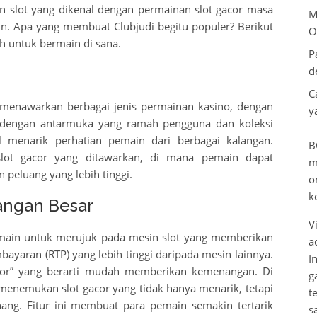
n slot yang dikenal dengan permainan slot gacor masa
M
n. Apa yang membuat Clubjudi begitu populer? Berikut
O
 untuk bermain di sana.
P
d
C
g menawarkan berbagai jenis permainan kasino, dengan
y
l dengan antarmuka yang ramah pengguna dan koleksi
l menarik perhatian pemain dari berbagai kalangan.
B
 slot gacor yang ditawarkan, di mana pemain dapat
m
peluang yang lebih tinggi.
o
k
angan Besar
V
 pemain untuk merujuk pada mesin slot yang memberikan
a
ayaran (RTP) yang lebih tinggi daripada mesin lainnya.
I
 cor” yang berarti mudah memberikan kemenangan. Di
g
enemukan slot gacor yang tidak hanya menarik, tetapi
t
ng. Fitur ini membuat para pemain semakin tertarik
s