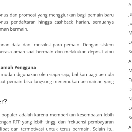
A
J
bonus dan promosi yang menggiurkan bagi pemain baru
nus pendaftaran hingga cashback harian, semuanya
J
aman bermain.
M
O
anan data dan transaksi para pemain. Dengan sistem
merasa aman saat bermain dan melakukan deposit atau
S
A
Ramah Pengguna
M
r mudah digunakan oleh siapa saja, bahkan bagi pemula
F
mbuat pemain bisa langsung menemukan permainan yang
D
N
r?
O
tu populer adalah karena memberikan kesempatan lebih
S
ngan RTP yang lebih tinggi dan frekuensi pembayaran
A
ibat dan termotivasi untuk terus bermain. Selain itu,