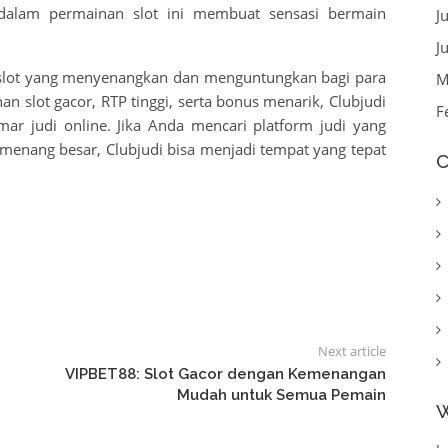
dalam permainan slot ini membuat sensasi bermain
J
J
slot yang menyenangkan dan menguntungkan bagi para
M
n slot gacor, RTP tinggi, serta bonus menarik, Clubjudi
F
ar judi online. Jika Anda mencari platform judi yang
enang besar, Clubjudi bisa menjadi tempat yang tepat
C
Next article
VIPBET88: Slot Gacor dengan Kemenangan
Mudah untuk Semua Pemain
W