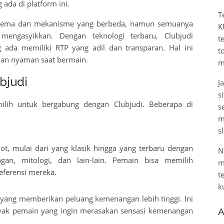
ada di platform ini.
T
ki tema dan mekanisme yang berbeda, namun semuanya
K
ngasyikkan. Dengan teknologi terbaru, Clubjudi
t
da memiliki RTP yang adil dan transparan. Hal ini
t
dan nyaman saat bermain.
m
bjudi
J
s
ih untuk bergabung dengan Clubjudi. Beberapa di
s
m
s
ot, mulai dari yang klasik hingga yang terbaru dengan
N
gan, mitologi, dan lain-lain. Pemain bisa memilih
m
eferensi mereka.
t
k
r yang memberikan peluang kemenangan lebih tinggi. Ini
yak pemain yang ingin merasakan sensasi kemenangan
A