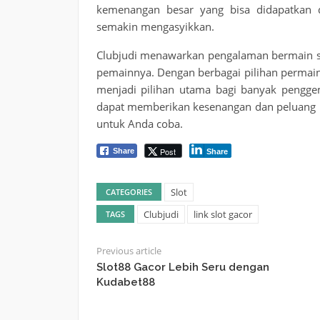
kemenangan besar yang bisa didapatkan 
semakin mengasyikkan.
Clubjudi menawarkan pengalaman bermain 
pemainnya. Dengan berbagai pilihan permaina
menjadi pilihan utama bagi banyak penggem
dapat memberikan kesenangan dan peluang m
untuk Anda coba.
Post
Share
Share
Slot
CATEGORIES
Clubjudi
link slot gacor
TAGS
Previous article
Slot88 Gacor Lebih Seru dengan
Kudabet88