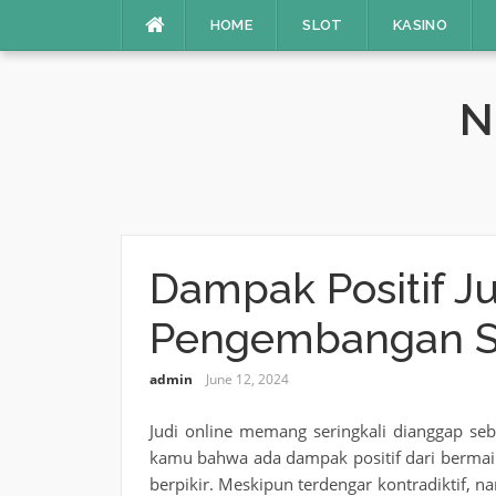
Skip
HOME
SLOT
KASINO
to
content
N
Dampak Positif Ju
Pengembangan Ski
admin
June 12, 2024
Judi online memang seringkali dianggap se
kamu bahwa ada dampak positif dari bermain
berpikir. Meskipun terdengar kontradiktif,