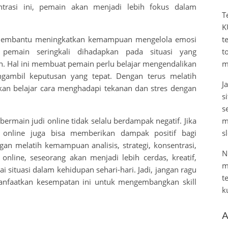
rasi ini, pemain akan menjadi lebih fokus dalam
T
K
at membantu meningkatkan kemampuan mengelola emosi
t
 pemain seringkali dihadapkan pada situasi yang
t
 Hal ini membuat pemain perlu belajar mengendalikan
m
gambil keputusan yang tepat. Dengan terus melatih
J
an belajar cara menghadapi tekanan dan stres dengan
s
s
rmain judi online tidak selalu berdampak negatif. Jika
m
 online juga bisa memberikan dampak positif bagi
s
an melatih kemampuan analisis, strategi, konsentrasi,
N
nline, seseorang akan menjadi lebih cerdas, kreatif,
m
 situasi dalam kehidupan sehari-hari. Jadi, jangan ragu
t
anfaatkan kesempatan ini untuk mengembangkan skill
k
A