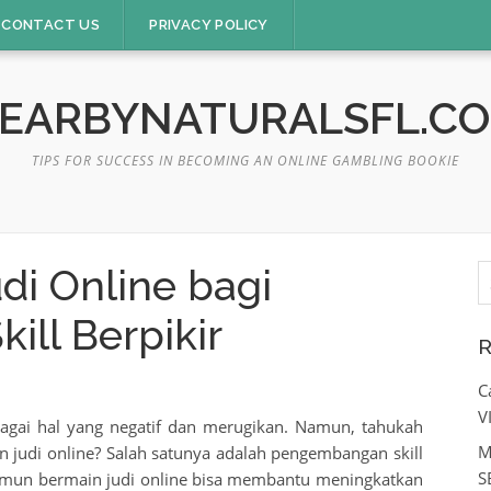
CONTACT US
PRIVACY POLICY
EARBYNATURALSFL.C
TIPS FOR SUCCESS IN BECOMING AN ONLINE GAMBLING BOOKIE
S
di Online bagi
fo
ll Berpikir
R
C
V
bagai hal yang negatif dan merugikan. Namun, tahukah
M
 judi online? Salah satunya adalah pengembangan skill
S
 namun bermain judi online bisa membantu meningkatkan