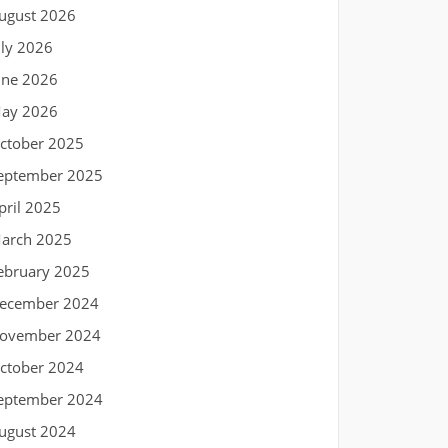
ugust 2026
uly 2026
une 2026
ay 2026
ctober 2025
eptember 2025
pril 2025
arch 2025
ebruary 2025
ecember 2024
ovember 2024
ctober 2024
eptember 2024
ugust 2024