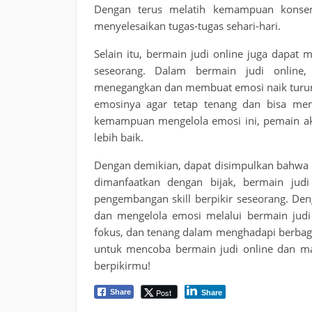
Dengan terus melatih kemampuan konsent
menyelesaikan tugas-tugas sehari-hari.
Selain itu, bermain judi online juga dap
seseorang. Dalam bermain judi online,
menegangkan dan membuat emosi naik turun.
emosinya agar tetap tenang dan bisa men
kemampuan mengelola emosi ini, pemain ak
lebih baik.
Dengan demikian, dapat disimpulkan bahwa be
dimanfaatkan dengan bijak, bermain judi
pengembangan skill berpikir seseorang. Deng
dan mengelola emosi melalui bermain judi o
fokus, dan tenang dalam menghadapi berbagai
untuk mencoba bermain judi online dan m
berpikirmu!
Post
Share
Share