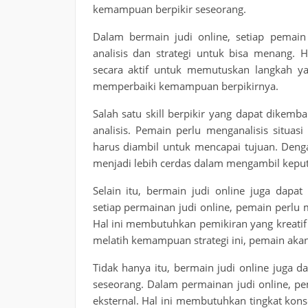
kemampuan berpikir seseorang.
Dalam bermain judi online, setiap pemai
analisis dan strategi untuk bisa menang
secara aktif untuk memutuskan langkah ya
memperbaiki kemampuan berpikirnya.
Salah satu skill berpikir yang dapat dikem
analisis. Pemain perlu menganalisis situa
harus diambil untuk mencapai tujuan. Deng
menjadi lebih cerdas dalam mengambil keputu
Selain itu, bermain judi online juga dap
setiap permainan judi online, pemain perlu
Hal ini membutuhkan pemikiran yang kreatif
melatih kemampuan strategi ini, pemain akan b
Tidak hanya itu, bermain judi online jug
seseorang. Dalam permainan judi online, pe
eksternal. Hal ini membutuhkan tingkat kon