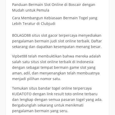
Panduan Bermain Slot Online di Boscair dengan
Mudah untuk Pemula
Cara Membangun Kebiasaan Bermain Togel yang
Lebih Teratur di Clubjudi
BOLAGO88 situs
slot gacor
terpercaya menyediakan
pengalaman bermain judi slot online terbaik. Daftar
sekarang dan dapatkan kesempatan menang besar.
Vipbet88 telah membuktikan bahwa mereka adalah
salah satu situs
slot online
terbaik di Indonesia
dengan sebagai tempat bermain game slot yang
aman, adil, dan menyenangkan telah membuatnya
menjadi pilihan nomor satu.
Temukan situs bandar togel online terpercaya
KUDATOTO
dengan link result toto online terbaru
dan lengkap dengan semua pasaran togel yang ada.
Bergabunglah sekarang untuk menikmati
pengalaman bermain yang seru.