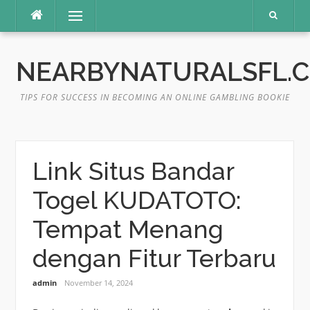
Skip
Menu
to
content
NEARBYNATURALSFL.
TIPS FOR SUCCESS IN BECOMING AN ONLINE GAMBLING BOOKIE
Link Situs Bandar
Togel KUDATOTO:
Tempat Menang
dengan Fitur Terbaru
admin
November 14, 2024