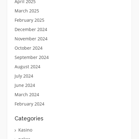
April 2025
March 2025
February 2025
December 2024
November 2024
October 2024
September 2024
August 2024
July 2024
June 2024
March 2024
February 2024
Categories
Kasino