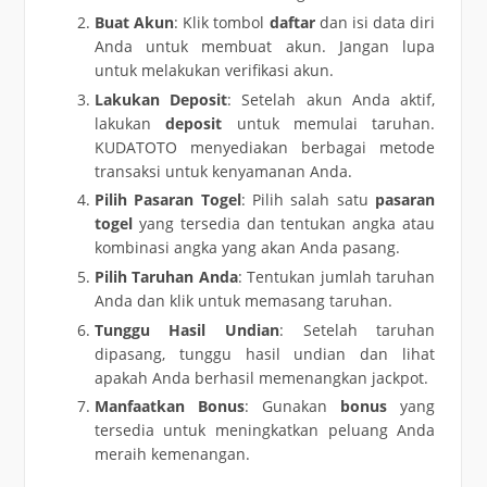
Buat Akun
: Klik tombol
daftar
dan isi data diri
Anda untuk membuat akun. Jangan lupa
untuk melakukan verifikasi akun.
Lakukan Deposit
: Setelah akun Anda aktif,
lakukan
deposit
untuk memulai taruhan.
KUDATOTO menyediakan berbagai metode
transaksi untuk kenyamanan Anda.
Pilih Pasaran Togel
: Pilih salah satu
pasaran
togel
yang tersedia dan tentukan angka atau
kombinasi angka yang akan Anda pasang.
Pilih Taruhan Anda
: Tentukan jumlah taruhan
Anda dan klik untuk memasang taruhan.
Tunggu Hasil Undian
: Setelah taruhan
dipasang, tunggu hasil undian dan lihat
apakah Anda berhasil memenangkan jackpot.
Manfaatkan Bonus
: Gunakan
bonus
yang
tersedia untuk meningkatkan peluang Anda
meraih kemenangan.