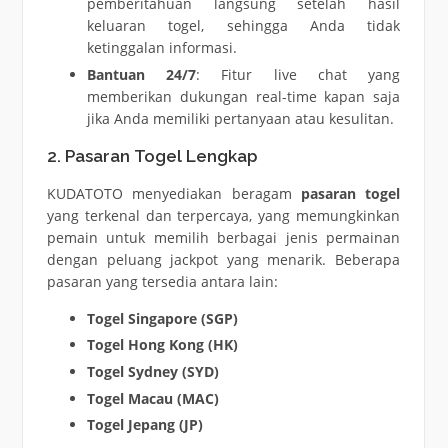
pemberitahuan langsung setelah hasil
keluaran togel, sehingga Anda tidak
ketinggalan informasi.
Bantuan 24/7
: Fitur live chat yang
memberikan dukungan real-time kapan saja
jika Anda memiliki pertanyaan atau kesulitan.
2. Pasaran Togel Lengkap
KUDATOTO menyediakan beragam
pasaran togel
yang terkenal dan terpercaya, yang memungkinkan
pemain untuk memilih berbagai jenis permainan
dengan peluang jackpot yang menarik. Beberapa
pasaran yang tersedia antara lain:
Togel Singapore (SGP)
Togel Hong Kong (HK)
Togel Sydney (SYD)
Togel Macau (MAC)
Togel Jepang (JP)