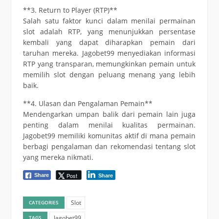
**3. Return to Player (RTP)**
Salah satu faktor kunci dalam menilai permainan
slot adalah RTP, yang menunjukkan persentase
kembali yang dapat diharapkan pemain dari
taruhan mereka. Jagobet99 menyediakan informasi
RTP yang transparan, memungkinkan pemain untuk
memilih slot dengan peluang menang yang lebih
baik.
**4. Ulasan dan Pengalaman Pemain**
Mendengarkan umpan balik dari pemain lain juga
penting dalam menilai kualitas permainan.
Jagobet99 memiliki komunitas aktif di mana pemain
berbagi pengalaman dan rekomendasi tentang slot
yang mereka nikmati.
Post
Share
Share
Slot
CATEGORIES
Jagobet99
TAGS