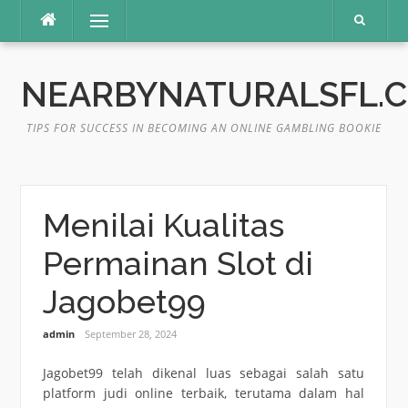
Skip
Menu
to
content
NEARBYNATURALSFL.
TIPS FOR SUCCESS IN BECOMING AN ONLINE GAMBLING BOOKIE
Menilai Kualitas
Permainan Slot di
Jagobet99
admin
September 28, 2024
Jagobet99 telah dikenal luas sebagai salah satu
platform judi online terbaik, terutama dalam hal