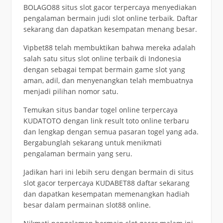
BOLAGO88 situs
slot gacor
terpercaya menyediakan
pengalaman bermain judi slot online terbaik. Daftar
sekarang dan dapatkan kesempatan menang besar.
Vipbet88 telah membuktikan bahwa mereka adalah
salah satu situs
slot online
terbaik di Indonesia
dengan sebagai tempat bermain game slot yang
aman, adil, dan menyenangkan telah membuatnya
menjadi pilihan nomor satu.
Temukan situs bandar togel online terpercaya
KUDATOTO
dengan link result toto online terbaru
dan lengkap dengan semua pasaran togel yang ada.
Bergabunglah sekarang untuk menikmati
pengalaman bermain yang seru.
Jadikan hari ini lebih seru dengan bermain di situs
slot gacor terpercaya
KUDABET88
daftar sekarang
dan dapatkan kesempatan memenangkan hadiah
besar dalam permainan slot88 online.