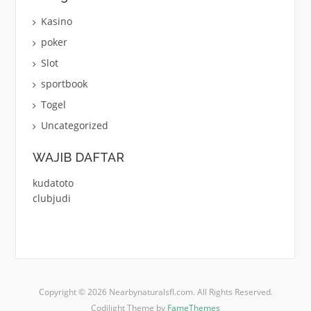
Kasino
poker
Slot
sportbook
Togel
Uncategorized
WAJIB DAFTAR
kudatoto
clubjudi
Copyright © 2026 Nearbynaturalsfl.com. All Rights Reserved.
Codilight Theme by
FameThemes