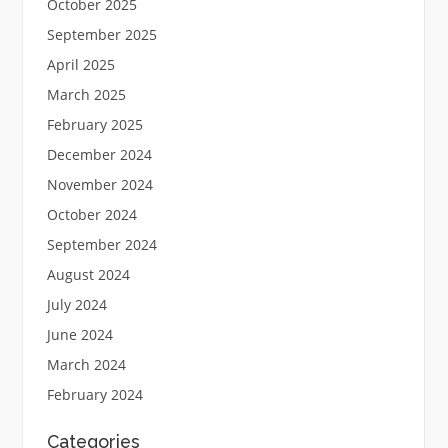
October 2025
September 2025
April 2025
March 2025
February 2025
December 2024
November 2024
October 2024
September 2024
August 2024
July 2024
June 2024
March 2024
February 2024
Categories