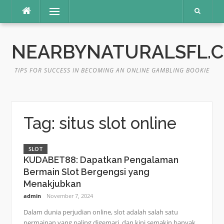
Skip
Menu
to
content
NEARBYNATURALSFL.
TIPS FOR SUCCESS IN BECOMING AN ONLINE GAMBLING BOOKIE
Tag:
situs slot online
SLOT
KUDABET88: Dapatkan Pengalaman
Bermain Slot Bergengsi yang
Menakjubkan
admin
November 7, 2024
Dalam dunia perjudian online, slot adalah salah satu
permainan yang paling digemari, dan kini semakin banyak