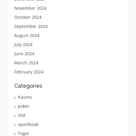
November 2024
October 2024
September 2024
August 2024
July 2024
June 2024
March 2024
February 2024
Categories
Kasino
poker
Slot
sportbook
Togel