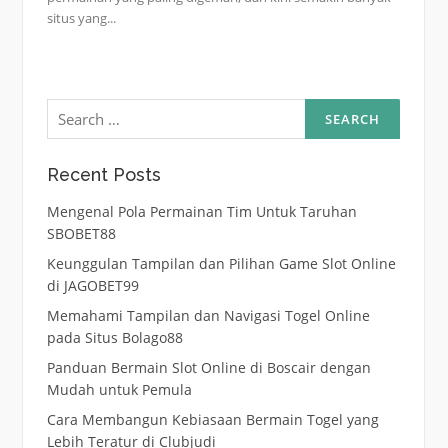
situs yang...
Search
for:
Recent Posts
Mengenal Pola Permainan Tim Untuk Taruhan
SBOBET88
Keunggulan Tampilan dan Pilihan Game Slot Online
di JAGOBET99
Memahami Tampilan dan Navigasi Togel Online
pada Situs Bolago88
Panduan Bermain Slot Online di Boscair dengan
Mudah untuk Pemula
Cara Membangun Kebiasaan Bermain Togel yang
Lebih Teratur di Clubjudi