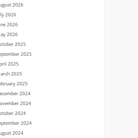
ugust 2026
uly 2026
une 2026
ay 2026
ctober 2025
eptember 2025
pril 2025
arch 2025
ebruary 2025
ecember 2024
ovember 2024
ctober 2024
eptember 2024
ugust 2024