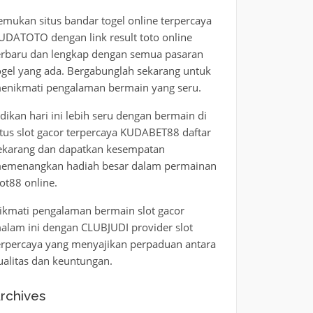
emukan situs bandar togel online terpercaya
UDATOTO
dengan link result toto online
erbaru dan lengkap dengan semua pasaran
ogel yang ada. Bergabunglah sekarang untuk
enikmati pengalaman bermain yang seru.
adikan hari ini lebih seru dengan bermain di
itus slot gacor terpercaya
KUDABET88
daftar
ekarang dan dapatkan kesempatan
emenangkan hadiah besar dalam permainan
lot88 online.
ikmati pengalaman bermain
slot gacor
alam ini
dengan CLUBJUDI provider slot
erpercaya yang menyajikan perpaduan antara
ualitas dan keuntungan.
rchives