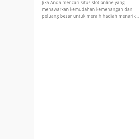
Jika Anda mencari situs slot online yang
menawarkan kemudahan kemenangan dan
peluang besar untuk meraih hadiah menarik,..