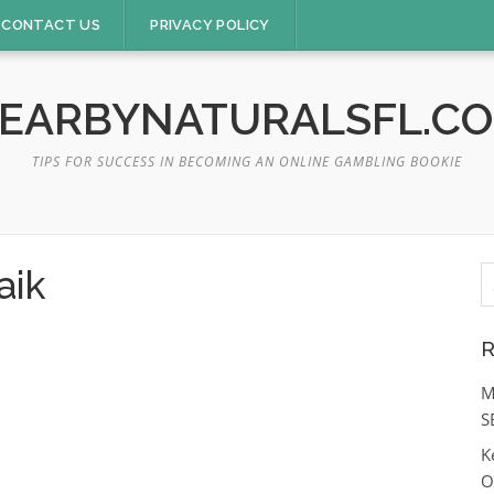
CONTACT US
PRIVACY POLICY
EARBYNATURALSFL.C
TIPS FOR SUCCESS IN BECOMING AN ONLINE GAMBLING BOOKIE
S
aik
fo
R
M
S
K
O