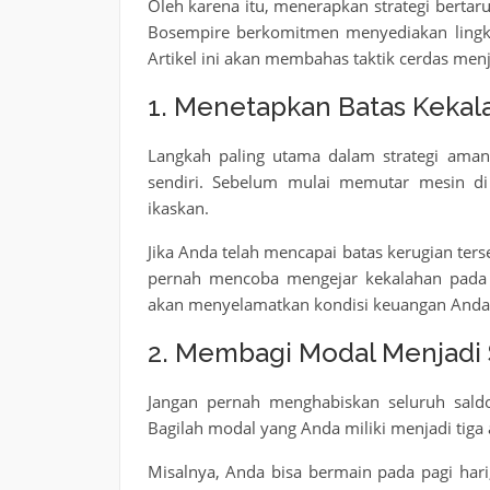
Oleh karena itu, menerapkan strategi bertar
Bosempire berkomitmen menyediakan lingku
Artikel ini akan membahas taktik cerdas men
1. Menetapkan Batas Kekal
Langkah paling utama dalam strategi ama
sendiri. Sebelum mulai memutar mesin di
ikaskan.
Jika Anda telah mencapai batas kerugian ter
pernah mencoba mengejar kekalahan pada h
akan menyelamatkan kondisi keuangan Anda 
2. Membagi Modal Menjadi S
Jangan pernah menghabiskan seluruh sald
Bagilah modal yang Anda miliki menjadi tiga 
Misalnya, Anda bisa bermain pada pagi hari,