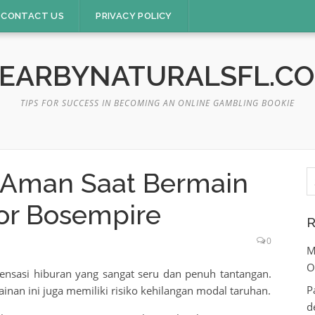
CONTACT US
PRIVACY POLICY
EARBYNATURALSFL.C
TIPS FOR SUCCESS IN BECOMING AN ONLINE GAMBLING BOOKIE
S
h Aman Saat Bermain
fo
cor Bosempire
R
0
M
O
nsasi hiburan yang sangat seru dan penuh tantangan.
P
nan ini juga memiliki risiko kehilangan modal taruhan.
d