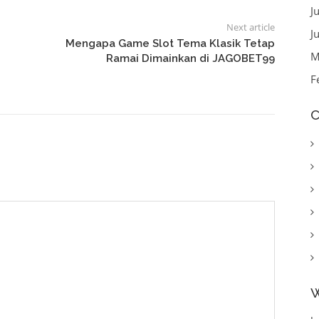
J
Next article
J
Mengapa Game Slot Tema Klasik Tetap
M
Ramai Dimainkan di JAGOBET99
F
C
W