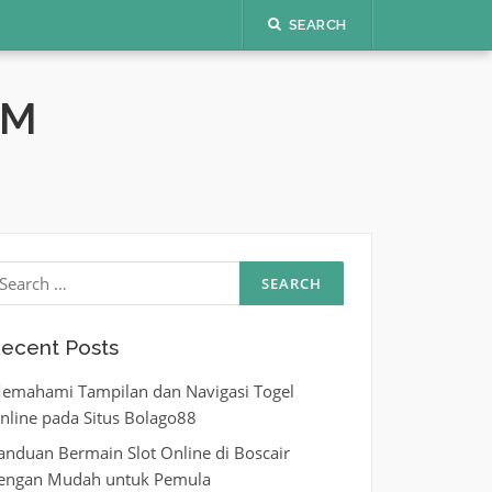
SEARCH
OM
earch
r:
ecent Posts
emahami Tampilan dan Navigasi Togel
nline pada Situs Bolago88
anduan Bermain Slot Online di Boscair
engan Mudah untuk Pemula