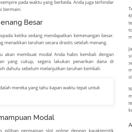
Bosempire pada waktu yang berbeda. Anda juga terhindar
T
i bermain.
K
Menang Besar
t
t
waspada ketika sedang mendapatkan kemenangan besar.
m
 menaikkan taruhan secara drastis setelah menang.
J
ustru akan membuat modal Anda habis kembali dengan
s
an yang cukup, segera lakukan penarikan dana di
s
ih dahulu sebelum melanjutkan taruhan kembali.
m
s
dalah mereka yang tahu kapan waktu tepat untuk
N
m
t
k
Kemampuan Modal
A
 pilihan permainan slot online dengan karakteristik