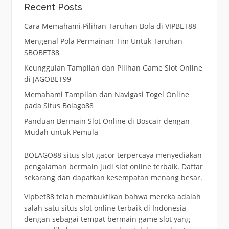
Recent Posts
Cara Memahami Pilihan Taruhan Bola di VIPBET88
Mengenal Pola Permainan Tim Untuk Taruhan
SBOBET88
Keunggulan Tampilan dan Pilihan Game Slot Online
di JAGOBET99
Memahami Tampilan dan Navigasi Togel Online
pada Situs Bolago88
Panduan Bermain Slot Online di Boscair dengan
Mudah untuk Pemula
BOLAGO88 situs
slot gacor
terpercaya menyediakan
pengalaman bermain judi slot online terbaik. Daftar
sekarang dan dapatkan kesempatan menang besar.
Vipbet88 telah membuktikan bahwa mereka adalah
salah satu situs
slot online
terbaik di Indonesia
dengan sebagai tempat bermain game slot yang