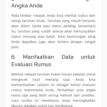
Angka Anda
Pada lembar riwayat, Anda bisa melihat status dari
setiap taruhan Anda. Taruhan yang masih berjalan
akan diberi tanda atau status
pending
. Sementara
itu, taruhan yang sudah selesai akan menunjukkan
status menang atau kalah. Nilai keuntungan yang
Anda dapatkan juga akan tertera dengan sangat
jelas.
6. Manfaatkan Data untuk
Evaluasi Rumus
Melihat riwayat taruhan bukan hanya sekadar untuk
mengecek hasil menang saja. Anda bisa
memanfaatkan catatan ini sebagai bahan evaluasi
rumus matematika Anda. Perhatikan pola angka
mana saja yang lebih sering meleset dari prediksi.
Cara cerdas ini membantu Anda meningkatkan
akurasi tebakan untuk hari berikutnya.