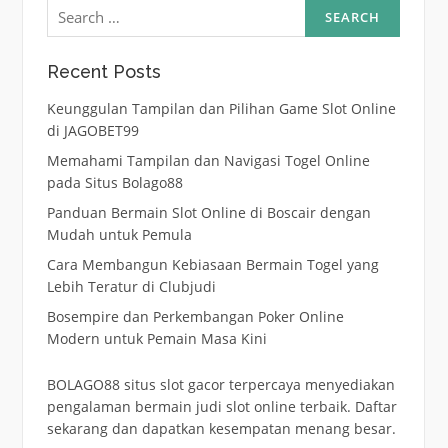
Search
for:
Recent Posts
Keunggulan Tampilan dan Pilihan Game Slot Online
di JAGOBET99
Memahami Tampilan dan Navigasi Togel Online
pada Situs Bolago88
Panduan Bermain Slot Online di Boscair dengan
Mudah untuk Pemula
Cara Membangun Kebiasaan Bermain Togel yang
Lebih Teratur di Clubjudi
Bosempire dan Perkembangan Poker Online
Modern untuk Pemain Masa Kini
BOLAGO88 situs
slot gacor
terpercaya menyediakan
pengalaman bermain judi slot online terbaik. Daftar
sekarang dan dapatkan kesempatan menang besar.