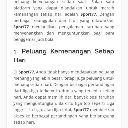
peluang kemenangan setiap saat. Salah satu
platform yang dapat diandalkan untuk meraih
kemenangan setiap hari adalah
Sport77
. Dengan
berbagai keunggulan dan fitur yang ditawarkan,
Sport77
menjanjikan pengalaman taruhan yang
menyenangkan dan menguntungkan bagi para
penggemar judi bola.
1.
Peluang Kemenangan Setiap
Hari
Di
Sport77
, Anda tidak hanya mendapatkan peluang
menang yang lebih besar, tetapi juga peluang untuk
menang setiap hari. Dengan berbagai pertandingan
dari liga-liga terkemuka dunia yang tersedia setiap
hari, Anda dapat memilih dari banyak opsi taruhan
yang menguntungkan. Baik itu liga top seperti Liga
Inggris, La Liga, atau liga lokal,
Sport77
memberikan
akses ke berbagai pertandingan yang berlangsung
setiap hari.