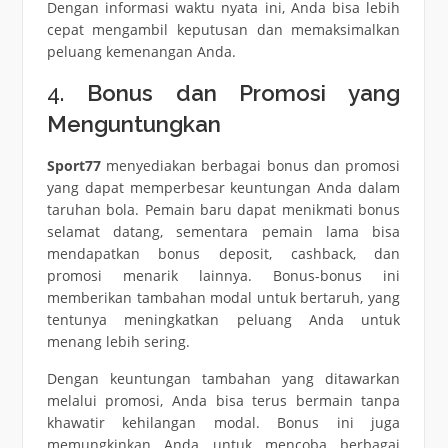
Dengan informasi waktu nyata ini, Anda bisa lebih
cepat mengambil keputusan dan memaksimalkan
peluang kemenangan Anda.
4.
Bonus dan Promosi yang
Menguntungkan
Sport77
menyediakan berbagai bonus dan promosi
yang dapat memperbesar keuntungan Anda dalam
taruhan bola. Pemain baru dapat menikmati bonus
selamat datang, sementara pemain lama bisa
mendapatkan bonus deposit, cashback, dan
promosi menarik lainnya. Bonus-bonus ini
memberikan tambahan modal untuk bertaruh, yang
tentunya meningkatkan peluang Anda untuk
menang lebih sering.
Dengan keuntungan tambahan yang ditawarkan
melalui promosi, Anda bisa terus bermain tanpa
khawatir kehilangan modal. Bonus ini juga
memungkinkan Anda untuk mencoba berbagai