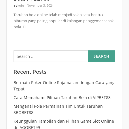
admin
November 3, 2024
Taruhan bola online telah menjadi salah satu bentuk
hiburan yang paling populer di kalangan penggemar sepak
bola. Di...
Search
for:
Recent Posts
Bermain Poker Online Rajamacan dengan Cara yang
Tepat
Cara Memahami Pilihan Taruhan Bola di VIPBET88
Mengenal Pola Permainan Tim Untuk Taruhan
SBOBET88
Keunggulan Tampilan dan Pilihan Game Slot Online
di JAGOBET99