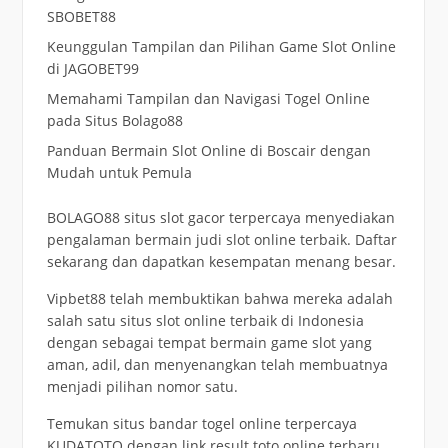
SBOBET88
Keunggulan Tampilan dan Pilihan Game Slot Online
di JAGOBET99
Memahami Tampilan dan Navigasi Togel Online
pada Situs Bolago88
Panduan Bermain Slot Online di Boscair dengan
Mudah untuk Pemula
BOLAGO88 situs
slot gacor
terpercaya menyediakan
pengalaman bermain judi slot online terbaik. Daftar
sekarang dan dapatkan kesempatan menang besar.
Vipbet88 telah membuktikan bahwa mereka adalah
salah satu situs
slot online
terbaik di Indonesia
dengan sebagai tempat bermain game slot yang
aman, adil, dan menyenangkan telah membuatnya
menjadi pilihan nomor satu.
Temukan situs bandar togel online terpercaya
KUDATOTO
dengan link result toto online terbaru