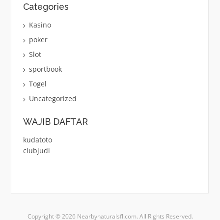
Categories
Kasino
poker
Slot
sportbook
Togel
Uncategorized
WAJIB DAFTAR
kudatoto
clubjudi
Copyright © 2026 Nearbynaturalsfl.com. All Rights Reserved.