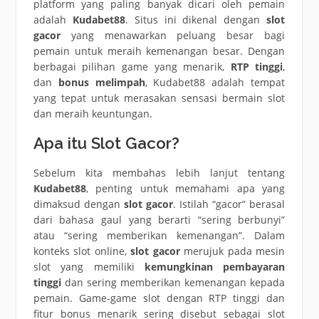
platform yang paling banyak dicari oleh pemain
adalah
Kudabet88
. Situs ini dikenal dengan
slot
gacor
yang menawarkan peluang besar bagi
pemain untuk meraih kemenangan besar. Dengan
berbagai pilihan game yang menarik,
RTP tinggi
,
dan
bonus melimpah
, Kudabet88 adalah tempat
yang tepat untuk merasakan sensasi bermain slot
dan meraih keuntungan.
Apa itu Slot Gacor?
Sebelum kita membahas lebih lanjut tentang
Kudabet88
, penting untuk memahami apa yang
dimaksud dengan
slot gacor
. Istilah “gacor” berasal
dari bahasa gaul yang berarti “sering berbunyi”
atau “sering memberikan kemenangan”. Dalam
konteks slot online,
slot gacor
merujuk pada mesin
slot yang memiliki
kemungkinan pembayaran
tinggi
dan sering memberikan kemenangan kepada
pemain. Game-game slot dengan RTP tinggi dan
fitur bonus menarik sering disebut sebagai slot