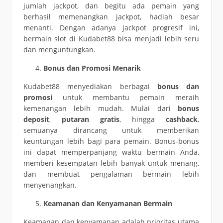
jumlah jackpot, dan begitu ada pemain yang
berhasil memenangkan jackpot, hadiah besar
menanti. Dengan adanya jackpot progresif ini,
bermain slot di Kudabet88 bisa menjadi lebih seru
dan menguntungkan.
Bonus dan Promosi Menarik
Kudabet88 menyediakan berbagai
bonus dan
promosi
untuk membantu pemain meraih
kemenangan lebih mudah. Mulai dari
bonus
deposit
,
putaran gratis
, hingga
cashback
,
semuanya dirancang untuk memberikan
keuntungan lebih bagi para pemain. Bonus-bonus
ini dapat memperpanjang waktu bermain Anda,
memberi kesempatan lebih banyak untuk menang,
dan membuat pengalaman bermain lebih
menyenangkan.
Keamanan dan Kenyamanan Bermain
Keamanan dan kenyamanan adalah prioritas utama