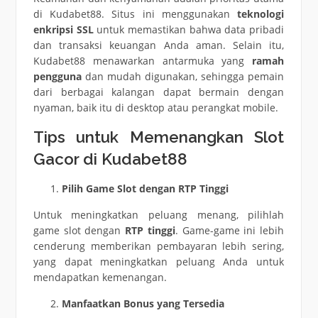
di Kudabet88. Situs ini menggunakan
teknologi
enkripsi SSL
untuk memastikan bahwa data pribadi
dan transaksi keuangan Anda aman. Selain itu,
Kudabet88 menawarkan antarmuka yang
ramah
pengguna
dan mudah digunakan, sehingga pemain
dari berbagai kalangan dapat bermain dengan
nyaman, baik itu di desktop atau perangkat mobile.
Tips untuk Memenangkan Slot
Gacor di Kudabet88
Pilih Game Slot dengan RTP Tinggi
Untuk meningkatkan peluang menang, pilihlah
game slot dengan
RTP tinggi
. Game-game ini lebih
cenderung memberikan pembayaran lebih sering,
yang dapat meningkatkan peluang Anda untuk
mendapatkan kemenangan.
Manfaatkan Bonus yang Tersedia