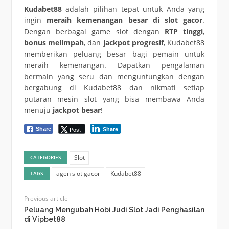
Kudabet88
adalah pilihan tepat untuk Anda yang
ingin
meraih kemenangan besar di slot gacor
.
Dengan berbagai game slot dengan
RTP tinggi
,
bonus melimpah
, dan
jackpot progresif
, Kudabet88
memberikan peluang besar bagi pemain untuk
meraih kemenangan. Dapatkan pengalaman
bermain yang seru dan menguntungkan dengan
bergabung di Kudabet88 dan nikmati setiap
putaran mesin slot yang bisa membawa Anda
menuju
jackpot besar
!
Post
Share
Share
Slot
CATEGORIES
agen slot gacor
Kudabet88
TAGS
Previous article
Peluang Mengubah Hobi Judi Slot Jadi Penghasilan
di Vipbet88