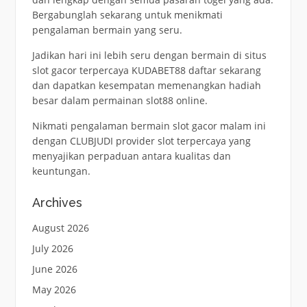
Bergabunglah sekarang untuk menikmati
pengalaman bermain yang seru.
Jadikan hari ini lebih seru dengan bermain di situs
slot gacor terpercaya
KUDABET88
daftar sekarang
dan dapatkan kesempatan memenangkan hadiah
besar dalam permainan slot88 online.
Nikmati pengalaman bermain
slot gacor malam ini
dengan CLUBJUDI provider slot terpercaya yang
menyajikan perpaduan antara kualitas dan
keuntungan.
Archives
August 2026
July 2026
June 2026
May 2026