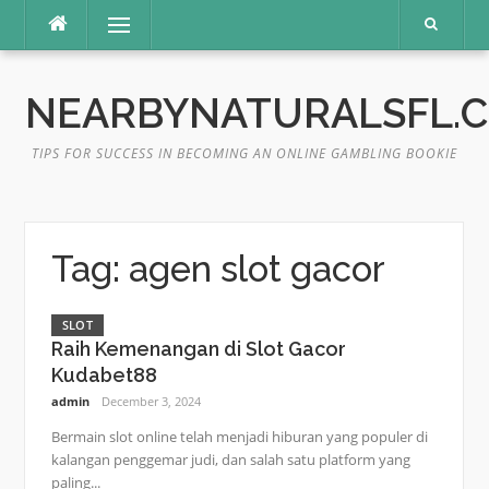
Skip
Menu
to
content
NEARBYNATURALSFL.
TIPS FOR SUCCESS IN BECOMING AN ONLINE GAMBLING BOOKIE
Tag:
agen slot gacor
SLOT
Raih Kemenangan di Slot Gacor
Kudabet88
admin
December 3, 2024
Bermain slot online telah menjadi hiburan yang populer di
kalangan penggemar judi, dan salah satu platform yang
paling...