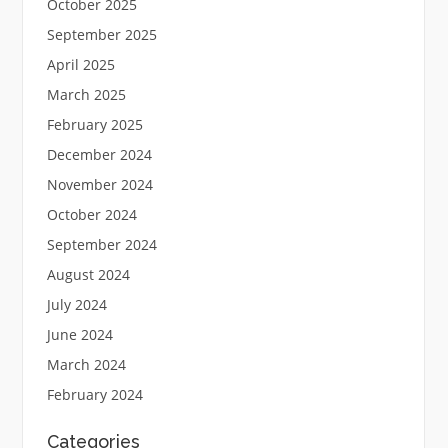
October 2025
September 2025
April 2025
March 2025
February 2025
December 2024
November 2024
October 2024
September 2024
August 2024
July 2024
June 2024
March 2024
February 2024
Categories