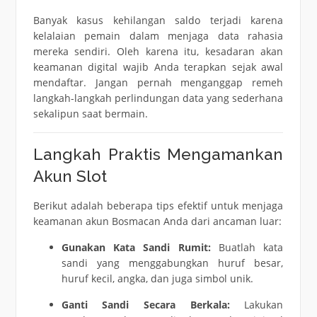
Banyak kasus kehilangan saldo terjadi karena
kelalaian pemain dalam menjaga data rahasia
mereka sendiri. Oleh karena itu, kesadaran akan
keamanan digital wajib Anda terapkan sejak awal
mendaftar. Jangan pernah menganggap remeh
langkah-langkah perlindungan data yang sederhana
sekalipun saat bermain.
Langkah Praktis Mengamankan
Akun Slot
Berikut adalah beberapa tips efektif untuk menjaga
keamanan akun Bosmacan Anda dari ancaman luar:
Gunakan Kata Sandi Rumit:
Buatlah kata
sandi yang menggabungkan huruf besar,
huruf kecil, angka, dan juga simbol unik.
Ganti Sandi Secara Berkala:
Lakukan