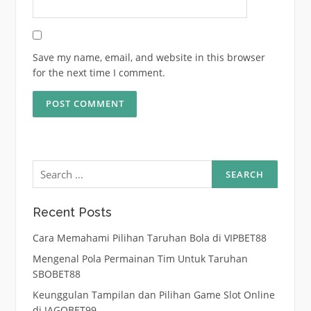
Save my name, email, and website in this browser
for the next time I comment.
Search
for:
Recent Posts
Cara Memahami Pilihan Taruhan Bola di VIPBET88
Mengenal Pola Permainan Tim Untuk Taruhan
SBOBET88
Keunggulan Tampilan dan Pilihan Game Slot Online
di JAGOBET99