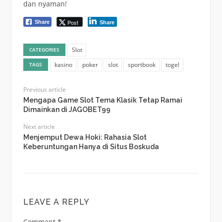
dan nyaman!
Post
Share
Share
Slot
CATEGORIES
kasino
poker
slot
sportbook
togel
TAGS
Previous article
Mengapa Game Slot Tema Klasik Tetap Ramai
Dimainkan di JAGOBET99
Next article
Menjemput Dewa Hoki: Rahasia Slot
Keberuntungan Hanya di Situs Boskuda
LEAVE A REPLY
Comment
*