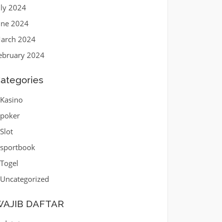
uly 2024
une 2024
arch 2024
ebruary 2024
ategories
Kasino
poker
Slot
sportbook
Togel
Uncategorized
AJIB DAFTAR