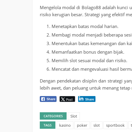
Mengelola modal di Bolago88 adalah kunci 
risiko kerugian besar. Strategi yang efektif m
Menetapkan batas modal harian.
Membagi modal menjadi beberapa sesi
Menentukan batas kemenangan dan kal
Memanfaatkan bonus dengan bijak.
Memilih slot sesuai modal dan risiko.
Mencatat dan mengevaluasi hasil berma
Dengan pendekatan disiplin dan strategi ya
lebih awet, dan peluang untuk menang tetap re
Post
Share
Share
Slot
CATEGORIES
kasino
poker
slot
sportbook
TAGS