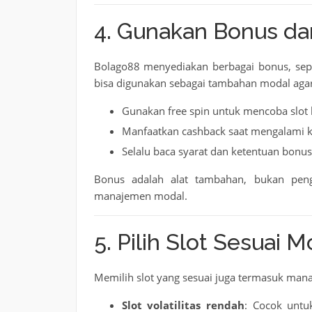
4. Gunakan Bonus da
Bolago88 menyediakan berbagai bonus, sep
bisa digunakan sebagai tambahan modal aga
Gunakan free spin untuk mencoba slot
Manfaatkan cashback saat mengalami k
Selalu baca syarat dan ketentuan bonu
Bonus adalah alat tambahan, bukan pengg
manajemen modal.
5. Pilih Slot Sesuai 
Memilih slot yang sesuai juga termasuk man
Slot volatilitas rendah
: Cocok untu