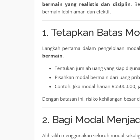
bermain yang realistis dan disiplin
. B
bermain lebih aman dan efektif.
1. Tetapkan Batas Mo
Langkah pertama dalam pengelolaan moda
bermain
.
Tentukan jumlah uang yang siap diguna
Pisahkan modal bermain dari uang prib
Contoh: Jika modal harian Rp500.000, 
Dengan batasan ini, risiko kehilangan besar 
2. Bagi Modal Menjad
Alih-alih menggunakan seluruh modal sekalig