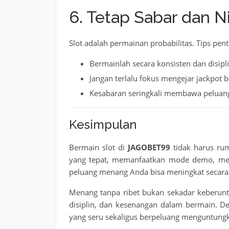
6. Tetap Sabar dan 
Slot adalah permainan probabilitas. Tips pent
Bermainlah secara konsisten dan disipli
Jangan terlalu fokus mengejar jackpot b
Kesabaran seringkali membawa peluang 
Kesimpulan
Bermain slot di
JAGOBET99
tidak harus ru
yang tepat, memanfaatkan mode demo, men
peluang menang Anda bisa meningkat secara s
Menang tanpa ribet bukan sekadar keberuntu
disiplin, dan kesenangan dalam bermain. De
yang seru sekaligus berpeluang menguntung