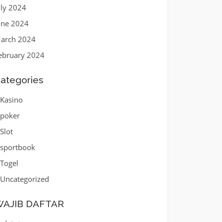
uly 2024
une 2024
arch 2024
ebruary 2024
ategories
Kasino
poker
Slot
sportbook
Togel
Uncategorized
AJIB DAFTAR