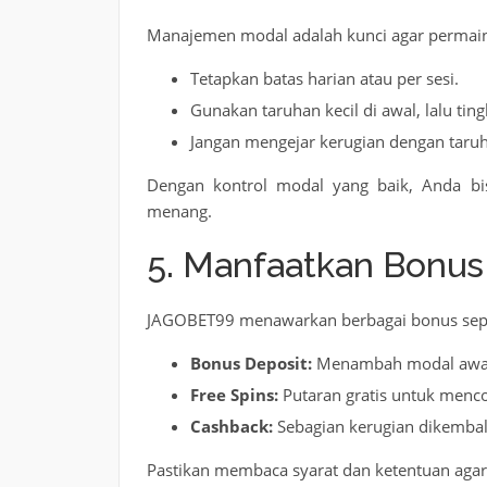
Manajemen modal adalah kunci agar permai
Tetapkan batas harian atau per sesi.
Gunakan taruhan kecil di awal, lalu tin
Jangan mengejar kerugian dengan taruh
Dengan kontrol modal yang baik, Anda bi
menang.
5. Manfaatkan Bonus
JAGOBET99 menawarkan berbagai bonus sepe
Bonus Deposit:
Menambah modal awa
Free Spins:
Putaran gratis untuk mencob
Cashback:
Sebagian kerugian dikembal
Pastikan membaca syarat dan ketentuan aga