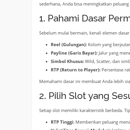
sederhana, Anda bisa meningkatkan peluang 
1. Pahami Dasar Perm
Sebelum mulai bermain, kenali elemen dasar s
Reel (Gulungan):
Kolom yang berputar
Payline (Garis Bayar):
Jalur yang men
Simbol Khusus:
Wild, Scatter, dan si
RTP (Return to Player):
Persentase rat
Memahami dasar ini membuat Anda lebih si
2. Pilih Slot yang Ses
Setiap slot memiliki karakteristik berbeda. Ti
RTP Tinggi:
Memberikan peluang menang