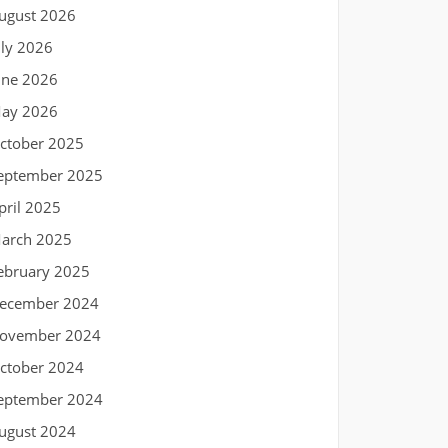
ugust 2026
uly 2026
une 2026
ay 2026
ctober 2025
eptember 2025
pril 2025
arch 2025
ebruary 2025
ecember 2024
ovember 2024
ctober 2024
eptember 2024
ugust 2024