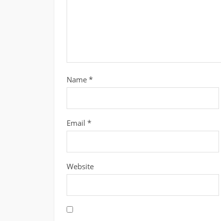
Name
*
Email
*
Website