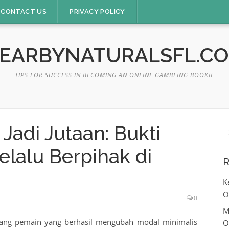
CONTACT US
PRIVACY POLICY
EARBYNATURALSFL.C
TIPS FOR SUCCESS IN BECOMING AN ONLINE GAMBLING BOOKIE
S
Jadi Jutaan: Bukti
fo
lalu Berpihak di
R
K
O
0
M
orang pemain yang berhasil mengubah modal minimalis
O