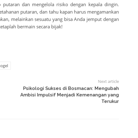
 putaran dan mengelola risiko dengan kepala dingin.
ketahanan putaran, dan tahu kapan harus mengamankan
bakan, melainkan sesuatu yang bisa Anda jemput dengan
etaplah bermain secara bijak!
togel
Next article
Psikologi Sukses di Bosmacan: Mengubah
Ambisi Impulsif Menjadi Kemenangan yang
Terukur