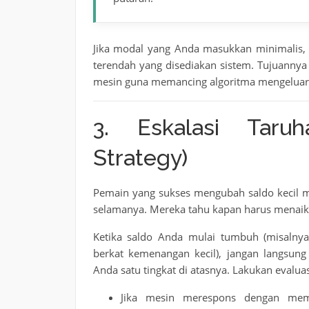
Jika modal yang Anda masukkan minimalis, 
terendah yang disediakan sistem. Tujuann
mesin guna memancing algoritma mengeluar
3. Eskalasi Taru
Strategy)
Pemain yang sukses mengubah saldo kecil me
selamanya. Mereka tahu kapan harus menaikk
Ketika saldo Anda mulai tumbuh (misalny
berkat kemenangan kecil), jangan langsun
Anda satu tingkat di atasnya. Lakukan evaluas
Jika mesin merespons dengan mem