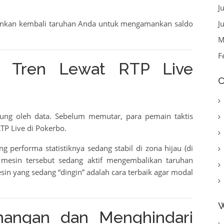
J
runkan kembali taruhan Anda untuk mengamankan saldo
J
M
F
k Tren Lewat RTP Live
C
kung oleh data. Sebelum memutar, para pemain taktis
TP Live di Pokerbo.
g performa statistiknya sedang stabil di zona hijau (di
mesin tersebut sedang aktif mengembalikan taruhan
n yang sedang “dingin” adalah cara terbaik agar modal
W
angan dan Menghindari