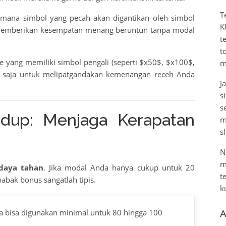
T
ana simbol yang pecah akan digantikan oleh simbol
K
 memberikan kesempatan menang beruntun tanpa modal
t
t
 yang memiliki simbol pengali (seperti
$x50$
,
$x100$
,
m
an saja untuk melipatgandakan kemenangan receh Anda
J
s
s
idup: Menjaga Kerapatan
m
s
N
m
daya tahan
. Jika modal Anda hanya cukup untuk 20
t
bak bonus sangatlah tipis.
k
 bisa digunakan minimal untuk 80 hingga 100
A