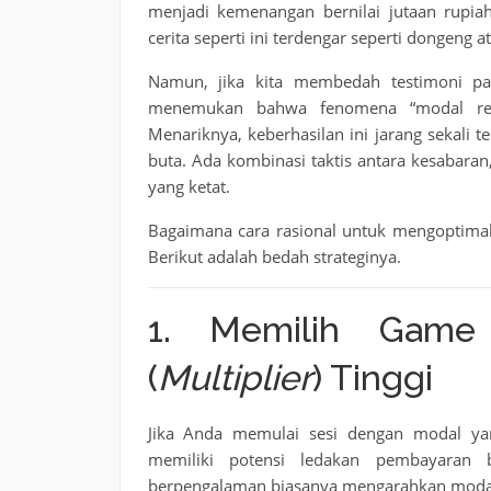
menjadi kemenangan bernilai jutaan rupiah
cerita seperti ini terdengar seperti dongeng 
Namun, jika kita membedah testimoni pa
menemukan bahwa fenomena “modal rece
Menariknya, keberhasilan ini jarang sekali
buta. Ada kombinasi taktis antara kesabara
yang ketat.
Bagaimana cara rasional untuk mengoptimal
Berikut adalah bedah strateginya.
1. Memilih Game 
(
Multiplier
) Tinggi
Jika Anda memulai sesi dengan modal yan
memiliki potensi ledakan pembayaran 
berpengalaman biasanya mengarahkan modal k