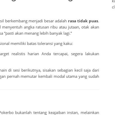
k
c
asil berkembang menjadi besar adalah
rasa tidak puas
.
l menyentuh angka ratusan ribu atau jutaan, otak akan
pasti akan menang lebih banyak lagi.”
esional memiliki batas toleransi yang kaku:
rget realistis harian Anda tercapai, segera lakukan
ain di sesi berikutnya, sisakan sebagian kecil saja dari
angan pernah memutar kembali modal utama yang sudah
okerbo bukanlah tentang keajaiban instan, melainkan