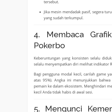
tersebut.
Jika mesin mendadak pasif, segera tu
yang sudah terkumpul.
4. Membaca Grafi
Pokerbo
Keberuntungan yang konsisten selalu didu
selalu menyempatkan diri melihat indikator R
Bagi pengguna modal kecil, carilah game yan
atas 95%). Angka ini menunjukkan bahwa 
pemain ke dalam ekosistem. Menghindari mesi
kecil Anda tidak habis di awal sesi.
5. Mengunci Kemen