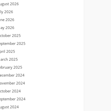
ugust 2026
uly 2026
une 2026
ay 2026
ctober 2025
eptember 2025
pril 2025
arch 2025
ebruary 2025
ecember 2024
ovember 2024
ctober 2024
eptember 2024
ugust 2024