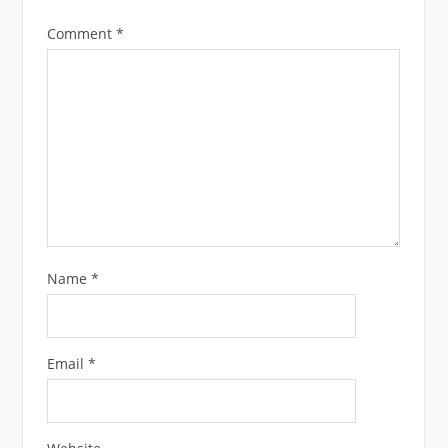
Comment
*
Name
*
Email
*