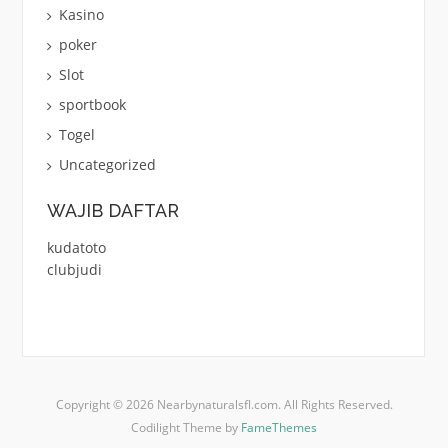
Kasino
poker
Slot
sportbook
Togel
Uncategorized
WAJIB DAFTAR
kudatoto
clubjudi
Copyright © 2026 Nearbynaturalsfl.com. All Rights Reserved.
Codilight Theme by
FameThemes