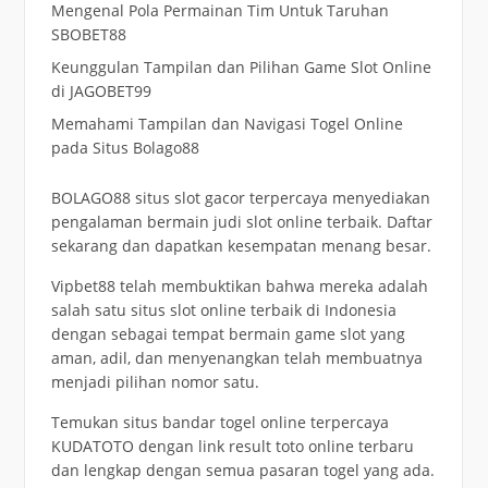
Mengenal Pola Permainan Tim Untuk Taruhan
SBOBET88
Keunggulan Tampilan dan Pilihan Game Slot Online
di JAGOBET99
Memahami Tampilan dan Navigasi Togel Online
pada Situs Bolago88
BOLAGO88 situs
slot gacor
terpercaya menyediakan
pengalaman bermain judi slot online terbaik. Daftar
sekarang dan dapatkan kesempatan menang besar.
Vipbet88 telah membuktikan bahwa mereka adalah
salah satu situs
slot online
terbaik di Indonesia
dengan sebagai tempat bermain game slot yang
aman, adil, dan menyenangkan telah membuatnya
menjadi pilihan nomor satu.
Temukan situs bandar togel online terpercaya
KUDATOTO
dengan link result toto online terbaru
dan lengkap dengan semua pasaran togel yang ada.