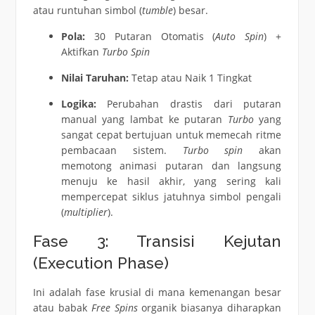
atau runtuhan simbol (
tumble
) besar.
Pola:
30 Putaran Otomatis (
Auto Spin
) +
Aktifkan
Turbo Spin
Nilai Taruhan:
Tetap atau Naik 1 Tingkat
Logika:
Perubahan drastis dari putaran
manual yang lambat ke putaran
Turbo
yang
sangat cepat bertujuan untuk memecah ritme
pembacaan sistem.
Turbo spin
akan
memotong animasi putaran dan langsung
menuju ke hasil akhir, yang sering kali
mempercepat siklus jatuhnya simbol pengali
(
multiplier
).
Fase 3: Transisi Kejutan
(Execution Phase)
Ini adalah fase krusial di mana kemenangan besar
atau babak
Free Spins
organik biasanya diharapkan