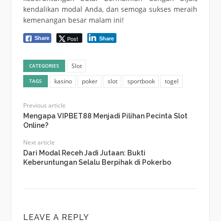
kendalikan modal Anda, dan semoga sukses meraih
kemenangan besar malam ini!
Post
Share
Share
Slot
CATEGORIES
kasino
poker
slot
sportbook
togel
TAGS
Previous article
Mengapa VIPBET88 Menjadi Pilihan Pecinta Slot
Online?
Next article
Dari Modal Receh Jadi Jutaan: Bukti
Keberuntungan Selalu Berpihak di Pokerbo
LEAVE A REPLY