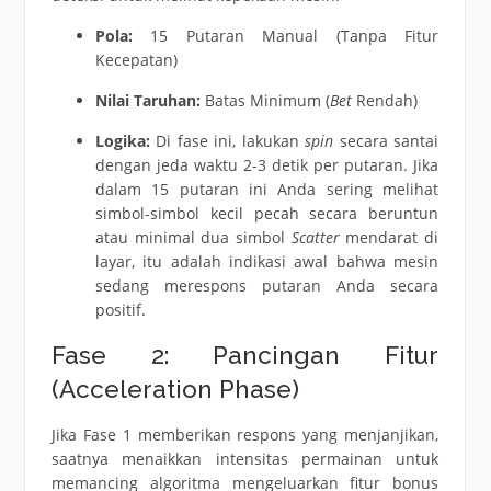
Pola:
15 Putaran Manual (Tanpa Fitur
Kecepatan)
Nilai Taruhan:
Batas Minimum (
Bet
Rendah)
Logika:
Di fase ini, lakukan
spin
secara santai
dengan jeda waktu 2-3 detik per putaran. Jika
dalam 15 putaran ini Anda sering melihat
simbol-simbol kecil pecah secara beruntun
atau minimal dua simbol
Scatter
mendarat di
layar, itu adalah indikasi awal bahwa mesin
sedang merespons putaran Anda secara
positif.
Fase 2: Pancingan Fitur
(Acceleration Phase)
Jika Fase 1 memberikan respons yang menjanjikan,
saatnya menaikkan intensitas permainan untuk
memancing algoritma mengeluarkan fitur bonus