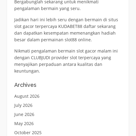
Bergabunglah sekarang untuk menikmati
pengalaman bermain yang seru.
Jadikan hari ini lebih seru dengan bermain di situs
slot gacor terpercaya
KUDABET88
daftar sekarang
dan dapatkan kesempatan memenangkan hadiah
besar dalam permainan slot88 online.
Nikmati pengalaman bermain
slot gacor malam ini
dengan CLUBJUDI provider slot terpercaya yang
menyajikan perpaduan antara kualitas dan
keuntungan.
Archives
August 2026
July 2026
June 2026
May 2026
October 2025